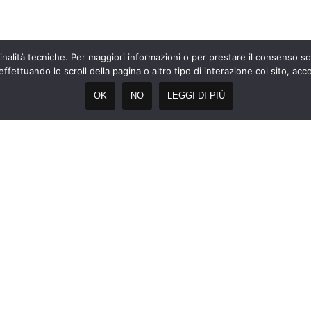
finalità tecniche. Per maggiori informazioni o per prestare il consenso sol
ettuando lo scroll della pagina o altro tipo di interazione col sito, acconse
OK
NO
LEGGI DI PIÙ
RIMANIAMO IN CONTATT
Ti invitiamo a
contattarci
per ulteriori informazioni