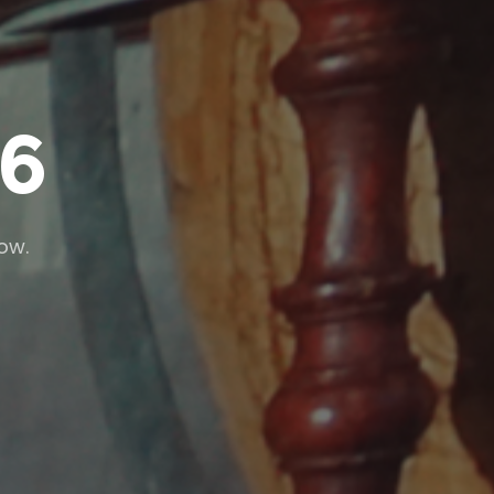
16
low.