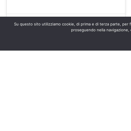
Fotoadmin
Su questo sito utilizziamo cookie, di prima e di terza parte, per 
proseguendo nella navigazione, eff